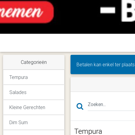
Categorieën
Betalen kan enkel ter plaat
Tempura
Salades
Kleine Gerechten
Dim Sum
Tempura