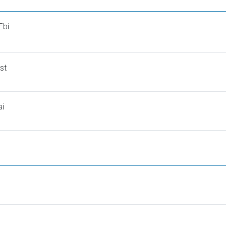
Ebi
st
ai