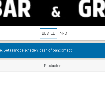
BESTEL
INFO
se! Betaalmogelijkheden: cash of bancontact
Producten