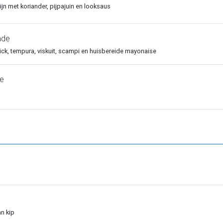
jn met koriander, pijpajuin en looksaus
ade
ick, tempura, viskuit, scampi en huisbereide mayonaise
de
n kip