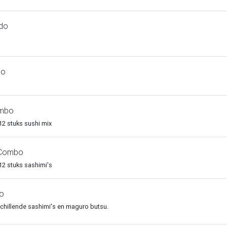
do
bo
ombo
- 12 stuks sushi mix
i Combo
- 12 stuks sashimi's
o
chillende sashimi's en maguro butsu.