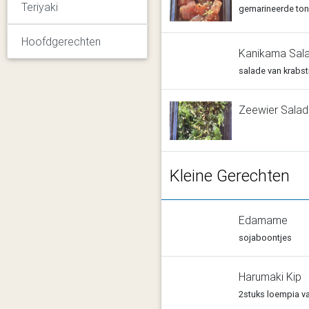
Teriyaki
gemarineerde toni
Hoofdgerechten
Kanikama Sal
salade van krabst
Zeewier Sala
Kleine Gerechten
Edamame
sojaboontjes
Harumaki Kip
2stuks loempia va