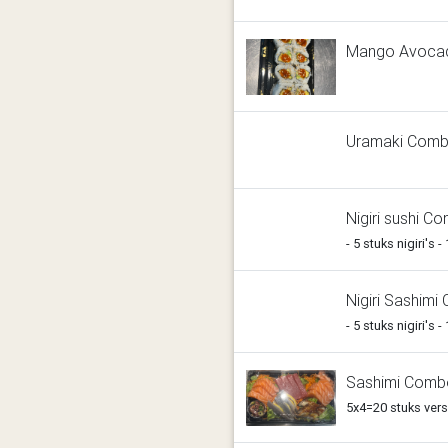
Mango Avoca
Uramaki Com
Nigiri sushi C
- 5 stuks nigiri's 
Nigiri Sashim
- 5 stuks nigiri's 
Sashimi Comb
5x4=20 stuks vers