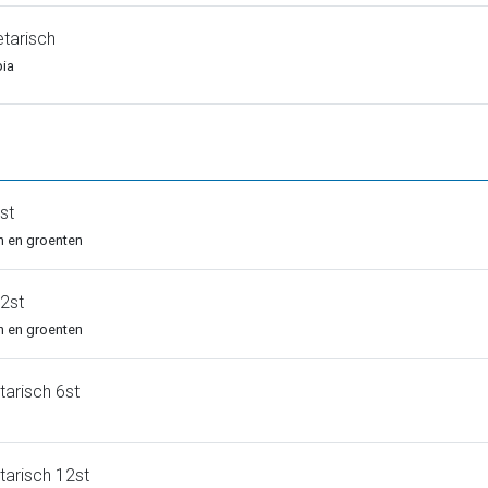
tarisch
pia
st
en en groenten
2st
en en groenten
arisch 6st
arisch 12st