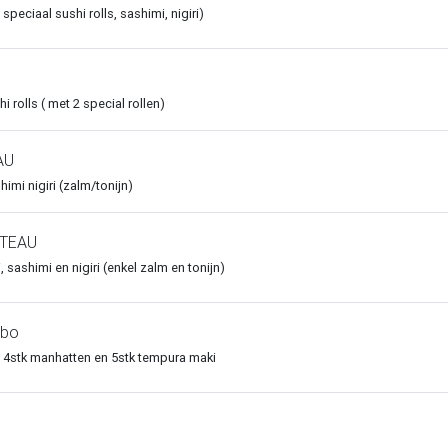
speciaal sushi rolls, sashimi, nigiri)
i rolls ( met 2 special rollen)
AU
imi nigiri (zalm/tonijn)
ATEAU
 sashimi en nigiri (enkel zalm en tonijn)
mbo
 4stk manhatten en 5stk tempura maki