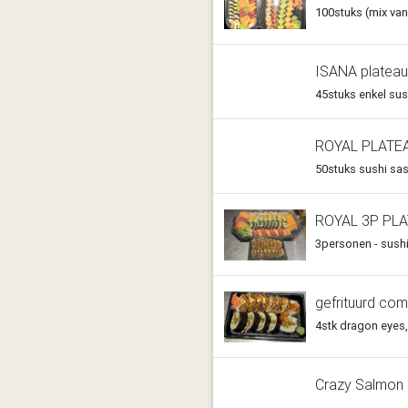
100stuks (mix van 
ISANA plateau
45stuks enkel sush
ROYAL PLATE
50stuks sushi sash
ROYAL 3P PL
3personen - sushi,
gefrituurd co
4stk dragon eyes,
Crazy Salmon